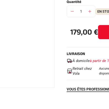
Quantité
EN ST
179,00
€
 TOUT
RAIN
SKI DE FOND
LIVRAISON
À domicile
à partir de 
Retrait chez
Aucune
Vola
disponi
VOUS ÊTES PROFESSION