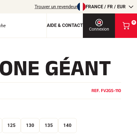
Trouver un revendeur
FRANCE / FR / EUR
0
AIDE & CONTACT
V
Connexion
o
i
r
m
ONE GÉANT
o
e protection
n
p
a
n
i
REF.
FV2GS-110
e
r
EQUITATION
125
130
135
140