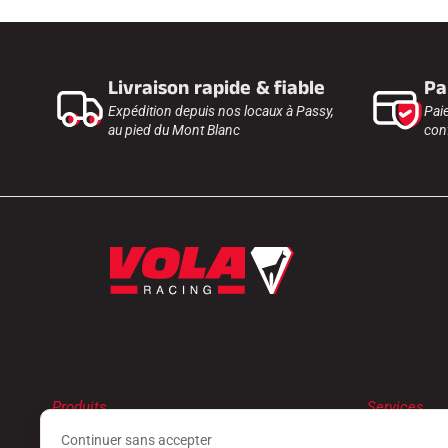
Livraison rapide & fiable
Pa
Expédition depuis nos locaux à Passy,
Pai
au pied du Mont Blanc
conf
Produits
Services
FARTS
TROUVER 
Continuer sans accepter