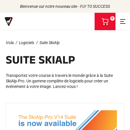
Bienvenue sur notre nouveau site - FLY TO SUCCESS
0
V
o
i
r
Vola
Logiciels
Suite SkiAlp
m
Retour
Retour
Retour
Retour
o
SUITE SKIALP
n
FARTS
L'HISTOIRE
p
PRODUITS
LES ATHLÈTES
Bio-sourcés
a
UNIVERS
L'ENGAGEMENT RSE
Toutes neiges
NOS MARQUES
n
VOLA ADVICE
Transportez votre course à travers le monde grâce à la Suite
LA MAISON VOLA
Racing Wax
i
SkiAlp-Pro. Un gamme complète de logiciels pour créer un
Fart de retenue
e
événement à votre image. Lancez-vous !
Défarteurs
r
ACCESSOIRES
Affûtage
Finition
Brosses
Racles
Réparation
Fers, Tables, Etaux