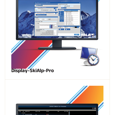
Kits complets
Chronomètres et transmission
Transpondeurs et boucles
Cellules et détection
Photofinish
Afficheurs et horloge
LOGICIELS
VOLA Board & Clé de protection
Suite SkiAlp
Suite SkiNordic
Suite Equestre
Suite Msports
Scoreboard-Pro
Display-SkiAlp-Pro
MULTI-SPORTS