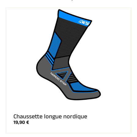
Kits complets
Chronomètres et transmission
Transpondeurs et boucles
Cellules et détection
Photofinish
Afficheurs et horloge
LOGICIELS
VOLA Board & Clé de protection
Suite SkiAlp
Suite SkiNordic
Suite Equestre
Suite Msports
Scoreboard-Pro
MULTI-SPORTS
Chaussette longue nordique
19,90 €