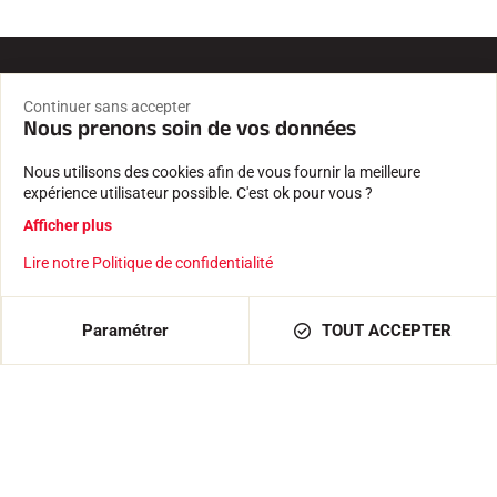
r
e
n
t
)
Livraison rapide & fiable
Continuer sans accepter
Nous prenons soin de vos données
Expédition depuis nos locaux à Passy, au pied du Mont
Blanc
Nous utilisons des cookies afin de vous fournir la meilleure
expérience utilisateur possible. C'est ok pour vous ?
Paiement sécurisé
Afficher plus
Paiement 100% sécurisé et données confidentielles
protégées.
Lire notre Politique de confidentialité
Expertise depuis 1935
Paramétrer
TOUT ACCEPTER
Farts et logiciels créés par une entreprise familiale.
Testés et approuvés
Par nos athlètes, chronométreurs, clubs et passionnés.