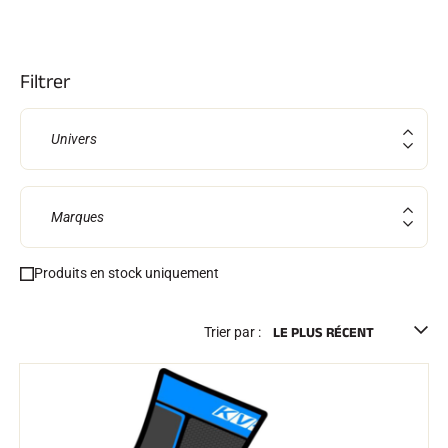
Kits complets
Chronomètres et transmission
Transpondeurs et boucles
Cellules et détection
Filtrer
Photofinish
Afficheurs et horloge
LOGICIELS
Univers
VOLA Board & Clé de protection
Suite SkiAlp
Suite SkiNordic
Suite Equestre
Marques
Suite Msports
Scoreboard-Pro
Produits en stock uniquement
MULTI-SPORTS
Trier par :