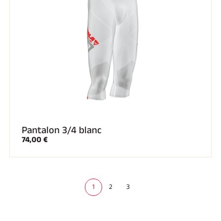
Pantalon 3/4 blanc
74,00 €
1
2
3
(
c
u
r