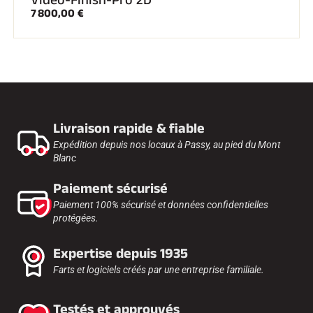
Kits complets
7 800,00 €
Chronomètres et transmission
Transpondeurs et boucles
Cellules et détection
Photofinish
Afficheurs et horloge
LOGICIELS
VOLA Board & Clé de protection
Suite SkiAlp
Livraison rapide & fiable
Suite SkiNordic
Expédition depuis nos locaux à Passy, au pied du Mont
Suite Equestre
Blanc
Suite Msports
Scoreboard-Pro
Paiement sécurisé
Paiement 100% sécurisé et données confidentielles
MULTI-SPORTS
protégées.
Expertise depuis 1935
Farts et logiciels créés par une entreprise familiale.
Testés et approuvés