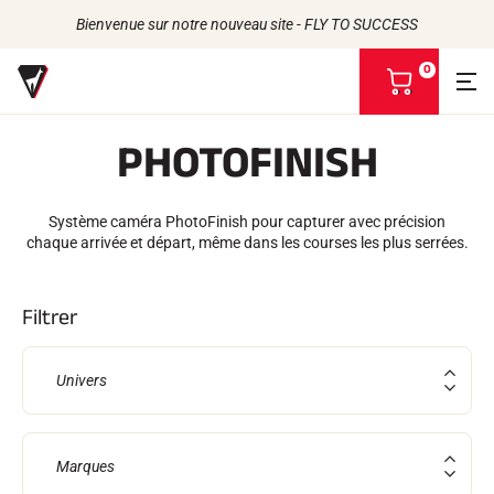
Bienvenue sur notre nouveau site - FLY TO SUCCESS
0
V
o
i
PHOTOFINISH
r
m
Retour
Retour
Retour
Retour
o
n
Système caméra PhotoFinish pour capturer avec précision
FARTS
L'HISTOIRE
p
PRODUITS
chaque arrivée et départ, même dans les courses les plus serrées.
LES ATHLÈTES
Bio-sourcés
a
UNIVERS
L'ENGAGEMENT RSE
Toutes neiges
NOS MARQUES
n
VOLA ADVICE
LA MAISON VOLA
Racing Wax
i
Filtrer
Fart de retenue
e
Défarteurs
r
ACCESSOIRES
Univers
Affûtage
Finition
Brosses
Racles
Marques
Réparation
Fers, Tables, Etaux