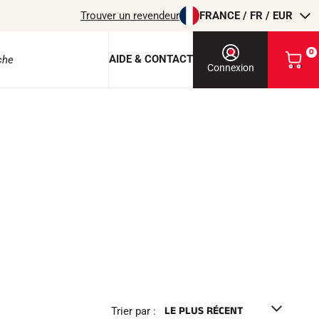
Trouver un revendeur
FRANCE / FR / EUR
0
AIDE & CONTACT
V
Connexion
o
i
r
m
o
e protection
n
p
a
n
i
e
r
EQUITATION
Trier par :