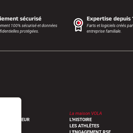
iement sécurisé
Expertise depuis
ement 100% sécurisé et données
Farts et logiciels créés pa
identielles protégées.
entreprise familiale.
La maison VOLA
UN REVENDEUR
L'HISTOIRE
RODUITS
LES ATHLÈTES
OGUES
L'ENGAGEMENT RSE