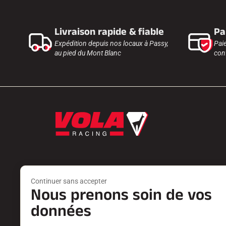
Livraison rapide & fiable
Pa
Expédition depuis nos locaux à Passy,
Pai
au pied du Mont Blanc
conf
Continuer sans accepter
Nous prenons soin de vos
Produits
Services
FARTS
TROUVER 
données
ACCESSOIRES
RETOURS P
EQUIPEMENTS
LES CATAL