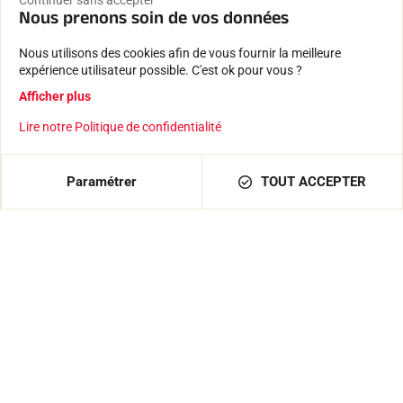
Continuer sans accepter
Nous prenons soin de vos données
Expertise depuis 1935
Farts et logiciels créés par une entreprise familiale.
Nous utilisons des cookies afin de vous fournir la meilleure
expérience utilisateur possible. C'est ok pour vous ?
Testés et approuvés
Afficher plus
Par nos athlètes, chronométreurs, clubs et passionnés.
Lire notre Politique de confidentialité
Paramétrer
TOUT ACCEPTER
FRANCE / FR / EUR
Produits
FARTS