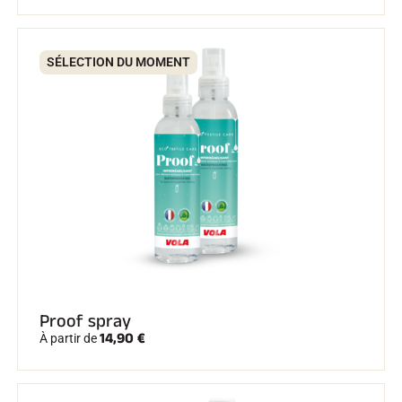
Kits complets
Chronomètres et transmission
Transpondeurs et boucles
Cellules et détection
SÉLECTION DU MOMENT
Photofinish
Afficheurs et horloge
LOGICIELS
VOLA Board & Clé de protection
Suite SkiAlp
Suite SkiNordic
Suite Equestre
Suite Msports
Scoreboard-Pro
MULTI-SPORTS
Proof spray
14,90 €
À partir de