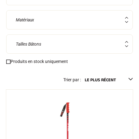
Kits complets
Chronomètres et transmission
Transpondeurs et boucles
Matériaux
Cellules et détection
Photofinish
Afficheurs et horloge
LOGICIELS
Tailles Bâtons
VOLA Board & Clé de protection
Suite SkiAlp
Suite SkiNordic
Produits en stock uniquement
Suite Equestre
Suite Msports
Scoreboard-Pro
Trier par :
MULTI-SPORTS