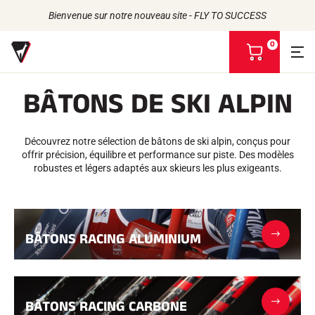
Bienvenue sur notre nouveau site - FLY TO SUCCESS
0
V
o
i
BÂTONS DE SKI ALPIN
r
m
Retour
Retour
Retour
Retour
o
n
Découvrez notre sélection de bâtons de ski alpin, conçus pour
FARTS
L'HISTOIRE
p
PRODUITS
offrir précision, équilibre et performance sur piste. Des modèles
LES ATHLÈTES
Bio-sourcés
a
UNIVERS
robustes et légers adaptés aux skieurs les plus exigeants.
L'ENGAGEMENT RSE
Toutes neiges
NOS MARQUES
n
VOLA ADVICE
LA MAISON VOLA
Racing Wax
i
Fart de retenue
e
Défarteurs
r
ACCESSOIRES
BÂTONS RACING ALUMINIUM
Affûtage
Finition
Brosses
Racles
Réparation
BÂTONS RACING CARBONE
Fers, Tables, Etaux