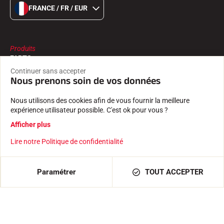
FRANCE / FR / EUR
Produits
FARTS
ACCESSOIRES
Continuer sans accepter
EQUIPEMENTS
Nous prenons soin de vos données
TEXTILE
CHRONOMÉTRAGE
Nous utilisons des cookies afin de vous fournir la meilleure
LOGICIELS
expérience utilisateur possible. C'est ok pour vous ?
Afficher plus
Services
TROUVER UN REVENDEUR
Lire notre Politique de confidentialité
RETOURS PRODUITS
LES CATALOGUES
DÉCLARATIONS DE CONFORMITÉ
Paramétrer
TOUT ACCEPTER
CARRIÈRE
FOIRE AUX QUESTIONS
La maison VOLA
L'HISTOIRE
LES ATHLÈTES