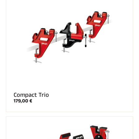
Kits complets
Chronomètres et transmission
Transpondeurs et boucles
Cellules et détection
Photofinish
Afficheurs et horloge
LOGICIELS
VOLA Board & Clé de protection
Suite SkiAlp
Suite SkiNordic
Suite Equestre
Suite Msports
Scoreboard-Pro
Compact Trio
MULTI-SPORTS
179,00 €