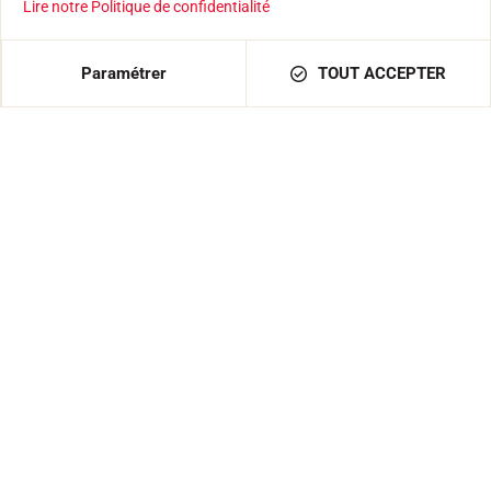
Lire notre Politique de confidentialité
Etabli démontable Trans Air +
Ratelier
615,00 €
Paramétrer
TOUT ACCEPTER
Support de fer