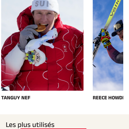
E
T
N
T
TANGUY NEF
REECE HOWDEN
Les plus utilisés