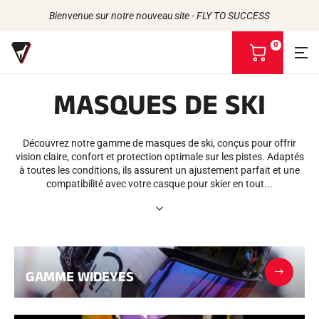
Bienvenue sur notre nouveau site - FLY TO SUCCESS
0
V
o
i
MASQUES DE SKI
r
m
Retour
Retour
Retour
Retour
o
n
Découvrez notre gamme de masques de ski, conçus pour offrir
FARTS
L'HISTOIRE
p
PRODUITS
vision claire, confort et protection optimale sur les pistes. Adaptés
LES ATHLÈTES
Bio-sourcés
a
UNIVERS
à toutes les conditions, ils assurent un ajustement parfait et une
L'ENGAGEMENT RSE
Toutes neiges
NOS MARQUES
n
compatibilité avec votre casque pour skier en tout...
VOLA ADVICE
LA MAISON VOLA
Racing Wax
i
Fart de retenue
e
Défarteurs
r
ACCESSOIRES
Affûtage
Finition
GAMME WIDEYES
Brosses
Racles
Réparation
Fers, Tables, Etaux