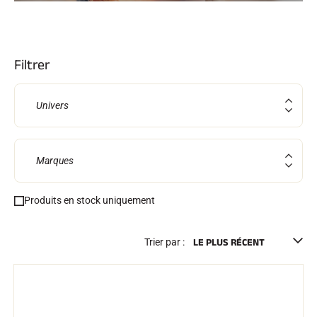
Kits complets
Chronomètres et transmission
Transpondeurs et boucles
Cellules et détection
Filtrer
Photofinish
Afficheurs et horloge
LOGICIELS
Univers
VOLA Board & Clé de protection
Suite SkiAlp
Suite SkiNordic
Suite Equestre
Marques
Suite Msports
Scoreboard-Pro
Produits en stock uniquement
MULTI-SPORTS
Trier par :