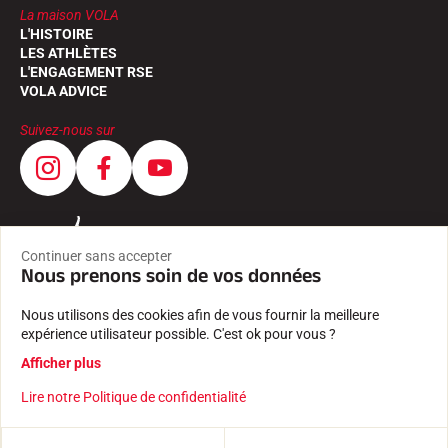
La maison VOLA
L'HISTOIRE
LES ATHLÈTES
L'ENGAGEMENT RSE
VOLA ADVICE
Suivez-nous sur
Continuer sans accepter
Nous prenons soin de vos données
Nous utilisons des cookies afin de vous fournir la meilleure
expérience utilisateur possible. C'est ok pour vous ?
Afficher plus
Lire notre Politique de confidentialité
CGV
MENTIONS LÉGALES
POLITIQUE DE CONFIDENTIALITÉ