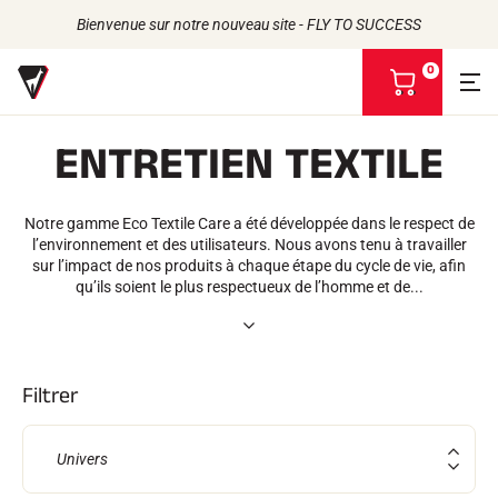
Bienvenue sur notre nouveau site - FLY TO SUCCESS
0
V
o
i
ENTRETIEN TEXTILE
r
m
Retour
Retour
Retour
Retour
o
n
Notre gamme Eco Textile Care a été développée dans le respect de
FARTS
L'HISTOIRE
p
PRODUITS
l’environnement et des utilisateurs. Nous avons tenu à travailler
LES ATHLÈTES
Bio-sourcés
a
UNIVERS
sur l’impact de nos produits à chaque étape du cycle de vie, afin
L'ENGAGEMENT RSE
Toutes neiges
NOS MARQUES
n
qu’ils soient le plus respectueux de l’homme et de...
VOLA ADVICE
LA MAISON VOLA
Racing Wax
i
Fart de retenue
e
Défarteurs
r
ACCESSOIRES
Filtrer
Affûtage
Finition
Brosses
Racles
Univers
Réparation
Fers, Tables, Etaux