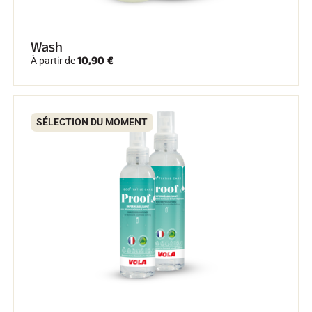
Kits complets
Chronomètres et transmission
Transpondeurs et boucles
Wash
Cellules et détection
10,90 €
À partir de
Photofinish
Afficheurs et horloge
LOGICIELS
VOLA Board & Clé de protection
Suite SkiAlp
SÉLECTION DU MOMENT
Suite SkiNordic
Suite Equestre
Suite Msports
Scoreboard-Pro
MULTI-SPORTS