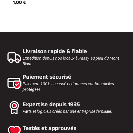
1,00 €
Kits complets
Chronomètres et transmission
Transpondeurs et boucles
Cellules et détection
Photofinish
Afficheurs et horloge
LOGICIELS
VOLA Board & Clé de protection
Livraison rapide & fiable
Suite SkiAlp
Suite SkiNordic
Expédition depuis nos locaux à Passy, au pied du Mont
Suite Equestre
Blanc
Suite Msports
Scoreboard-Pro
Paiement sécurisé
Paiement 100% sécurisé et données confidentielles
protégées.
MULTI-SPORTS
Expertise depuis 1935
Farts et logiciels créés par une entreprise familiale.
Testés et approuvés