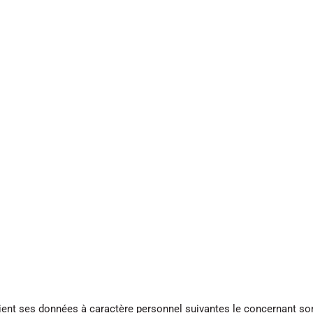
 TOUT
RAIN
SKI DE FOND
lient ses données à caractère personnel suivantes le concernant son