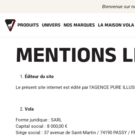
Bienvenue sur n
PRODUITS
UNIVERS
NOS MARQUES
LA MAISON VOLA
MENTIONS 
FARTS
L'HISTOIRE
ACCESSOIRES
LES ATHLÈTES
L'ENGAGEMENT RSE
EQUIPEMENTS
VOLA
TEX
Bio-sourcés
Affûtage
Casques de Ski
Text
Toutes neiges
Finition
Casques de Vélo
Tex
Racing Wax
Brosses
Masques de Ski
Tex
Éditeur du site
Fart de retenue
Racles
Lunettes de soleil
Und
Défarteurs
Réparation
Bâtons
Entr
Le présent site internet est édité par l'AGENCE PURE ILLU
Fers, Tables, Etaux
Protections
Life
VÉLO DE
Trousses et Mallettes
Roller Ski
Sac
ROUTE
VTT
Structure Nordique
Chaussures
Atelier, Pistes, Accessoires
Gourdes
Vola
Forme juridique : SARL
Capital social : 8 000,00 €
Siège social : 37 avenue de Saint-Martin / 74190 PASSY /