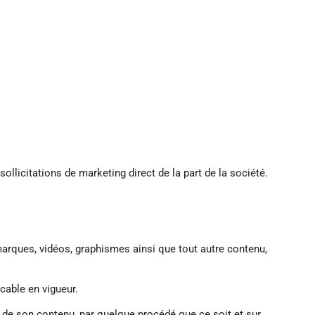
sollicitations de marketing direct de la part de la société.
marques, vidéos, graphismes ainsi que tout autre contenu,
cable en vigueur.
 ou de son contenu, par quelque procédé que ce soit et sur