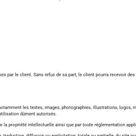
s par le client. Sans refus de sa part, le client pourra recevoir des 
notamment les textes, images, photographies, illustrations, logos, 
’utilisation dûment autorisés.
la propriété intellectuelle ainsi que par toute réglementation appli
, traduction, diffusion ou exploitation, totale ou partielle, du site