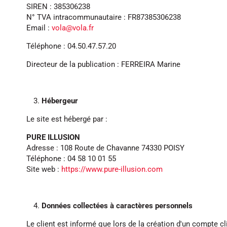
SIREN : 385306238
N° TVA intracommunautaire : FR87385306238
Email :
vola@vola.fr
Téléphone : 04.50.47.57.20
SKI
SKI
Directeur de la publication : FERREIRA Marine
COMPÉTITION
TER
Hébergeur
Le site est hébergé par :
PURE ILLUSION
Adresse : 108 Route de Chavanne 74330 POISY
Téléphone : 04 58 10 01 55
Site web :
https://www.pure-illusion.com
Données collectées à caractères personnels
Le client est informé que lors de la création d'un compte c