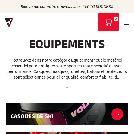
Bienvenue sur notre nouveau site - FLY TO SUCCESS
0
V
o
i
EQUIPEMENTS
r
m
Retour
Retour
Retour
Retour
o
n
Retrouvez dans notre catégorie Équipement tout le matériel
FARTS
L'HISTOIRE
p
PRODUITS
essentiel pour pratiquer votre sport en toute sécurité et avec
LES ATHLÈTES
Bio-sourcés
a
UNIVERS
performance. Casques, masques, lunettes, bâtons et protections
L'ENGAGEMENT RSE
Toutes neiges
NOS MARQUES
n
sont sélectionnés pour allier qualité, confort et fiabilité, d...
VOLA ADVICE
LA MAISON VOLA
Racing Wax
i
Fart de retenue
e
Défarteurs
r
ACCESSOIRES
Affûtage
Finition
CASQUES DE SKI
Brosses
Racles
Réparation
Fers, Tables, Etaux