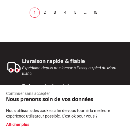
1
2
3
4
5
…
15
(
c
u
r
r
e
n
t
)
Livraison rapide & fiable
Expédition depuis nos locaux à Passy, au pied du Mont
Blanc
Paiement sécurisé
Paiement 100% sécurisé et données confidentielles
Continuer sans accepter
Nous prenons soin de vos données
protégées.
Nous utilisons des cookies afin de vous fournir la meilleure
Expertise depuis 1935
expérience utilisateur possible. C'est ok pour vous ?
Farts et logiciels créés par une entreprise familiale.
Afficher plus