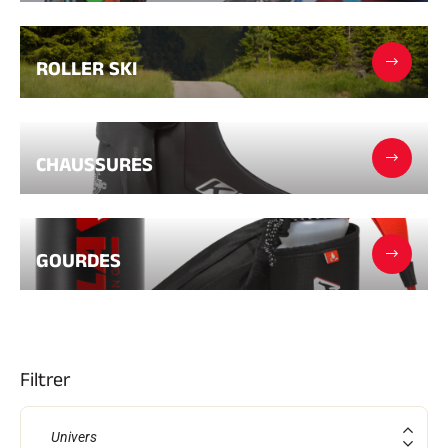
Kits complets
Chronomètres et transmission
Transpondeurs et boucles
ROLLER SKI
Cellules et détection
Photofinish
Afficheurs et horloge
LOGICIELS
VOLA Board & Clé de protection
CHAUSSURES
Suite SkiAlp
Suite SkiNordic
Suite Equestre
Suite Msports
Scoreboard-Pro
GOURDES
MULTI-SPORTS
Filtrer
Univers