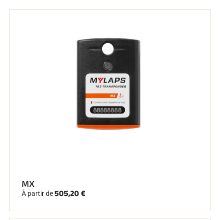
Kits complets
Chronomètres et transmission
Transpondeurs et boucles
Cellules et détection
Photofinish
Afficheurs et horloge
LOGICIELS
VOLA Board & Clé de protection
Suite SkiAlp
Suite SkiNordic
Suite Equestre
Suite Msports
Scoreboard-Pro
MULTI-SPORTS
MX
505,20 €
À partir de