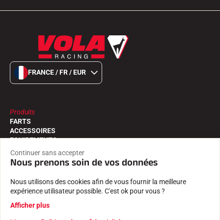
FRANCE / FR / EUR
Produits
FARTS
ACCESSOIRES
EQUIPEMENTS
TEXTILE
Continuer sans accepter
CHRONOMÉTRAGE
Nous prenons soin de vos données
LOGICIELS
Nous utilisons des cookies afin de vous fournir la meilleure
Services
expérience utilisateur possible. C'est ok pour vous ?
TROUVER UN REVENDEUR
Afficher plus
RETOURS PRODUITS
LES CATALOGUES