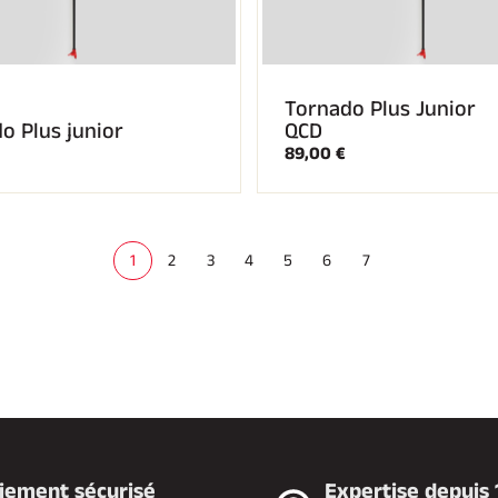
Tornado Plus Junior
o Plus junior
QCD
89,00 €
1
2
3
4
5
6
7
(
c
u
r
r
e
n
t
)
iement sécurisé
Expertise depuis