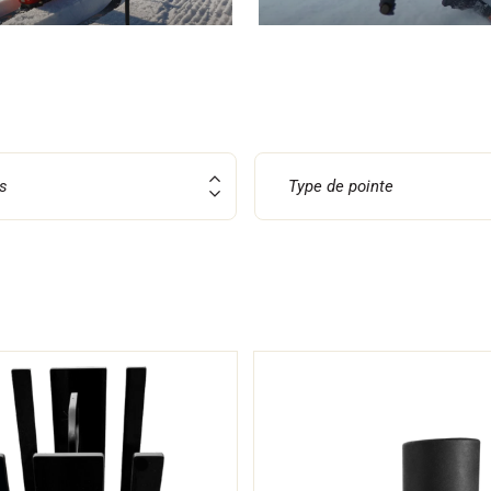
 TOUT
RAIN
SKI DE FOND
s
Type de pointe