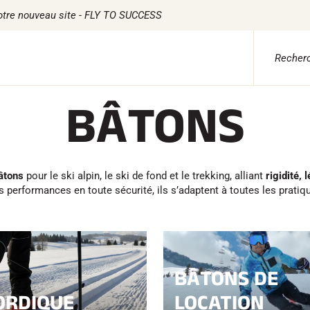
otre nouveau site - FLY TO SUCCESS
BÂTONS
 ADVICE
TILE
CHRONOMÉTRAGE
LOGICIELS
ile Ski Alpin
Kits complets
VOLA Board & Clé d
tile Ski Nordique
Chronomètres et transmission
Suite SkiAlp
tile Vélo
Transpondeurs et boucles
Suite SkiNordic
âtons
pour le ski alpin, le ski de fond et le trekking, alliant
rigidité, 
erwear
Cellules et détection
Suite Equestre
performances en toute sécurité, ils s’adaptent à toutes les pratiqu
etien textile
Photofinish
Suite Msports
style
Afficheurs et horloge
Scoreboard-Pro
MULTI-
s
SPORTS
BÂTONS DE
ORDIQUE
LOCATION