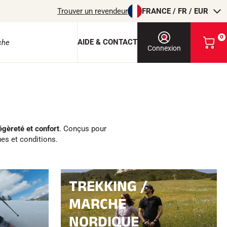
Trouver un revendeur
FRANCE / FR / EUR
0
AIDE & CONTACT
V
Connexion
o
i
r
m
o
e protection
n
p
a
légèreté et confort
. Conçus pour
n
es et conditions.
i
e
r
EQUITATION
TREKKING /
MARCHE
NORDIQUE