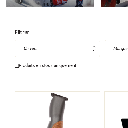
Filtrer
SKI
SKI
COMPÉTITION
TER
Univers
Marque
Produits en stock uniquement