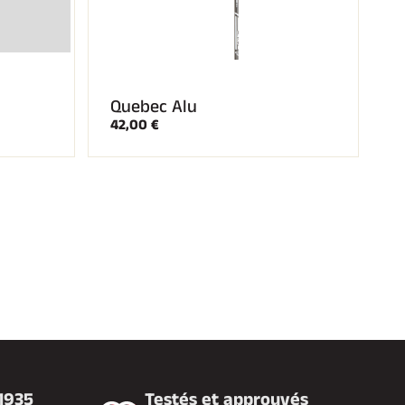
Quebec Alu
42,00 €
 1935
Testés et approuvés