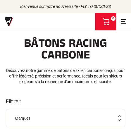
Bienvenue sur notre nouveau site - FLY TO SUCCESS
0
V
o
i
BÂTONS RACING
r
m
Retour
Retour
Retour
Retour
CARBONE
o
n
FARTS
L'HISTOIRE
p
PRODUITS
LES ATHLÈTES
Bio-sourcés
a
UNIVERS
L'ENGAGEMENT RSE
Découvrez notre gamme de bâtons de ski en carbone conçus pour
Toutes neiges
NOS MARQUES
n
VOLA ADVICE
offrir légèreté, précision et performance. Idéals pour les skieurs
LA MAISON VOLA
Racing Wax
i
exigeants à la recherche d'un maximum d'efficacité.
Fart de retenue
e
Défarteurs
r
ACCESSOIRES
Filtrer
Affûtage
Finition
Brosses
Marques
Racles
Réparation
Fers, Tables, Etaux