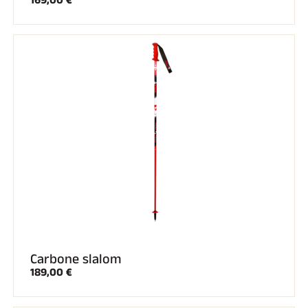
169,00 €
Kits complets
Chronomètres et transmission
Transpondeurs et boucles
Cellules et détection
Photofinish
Afficheurs et horloge
LOGICIELS
VOLA Board & Clé de protection
Suite SkiAlp
Suite SkiNordic
Suite Equestre
Suite Msports
Scoreboard-Pro
MULTI-SPORTS
Carbone slalom
189,00 €