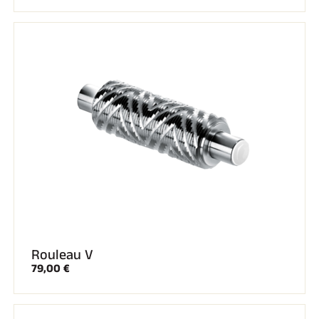
Kits complets
Chronomètres et transmission
Transpondeurs et boucles
Cellules et détection
Photofinish
Afficheurs et horloge
LOGICIELS
VOLA Board & Clé de protection
Suite SkiAlp
Suite SkiNordic
Suite Equestre
Suite Msports
Scoreboard-Pro
MULTI-SPORTS
Rouleau V
79,00 €