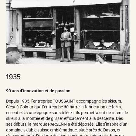
Trousses et Mallettes
Structure Nordique
VÉLO DE ROUTE
Atelier, Pistes, Accessoires
EQUIPEMENTS
Casques de Ski
Casques de Vélo
Masques de Ski
Lunettes de soleil
Bâtons
Protections
Roller Ski
Chaussures
1935
Gourdes
TEXTILE
90 ans d’innovation et de passion
Textile Ski Alpin
Textile Ski Nordique
Depuis 1935, l’entreprise TOUSSAINT accompagne les skieurs.
Textile Vélo
C’est à Colmar que l’entreprise démarre la fabrication de farts,
Underwear
essentiels à une époque sans téléski : ils permettaient de retenir le
Entretien textile
skieur à la montée et de glisser efficacement à la descente. Dès
Lifestyle
VTT
ses débuts, la marque PARSENN a été déposée. Elle s’inspire d’un
Sacs
domaine skiable suisse emblématique, situé près de Davos, et
CHRONOMÉTRAGE
s’accompagne d’un logo devenu iconique : un chamois dans un