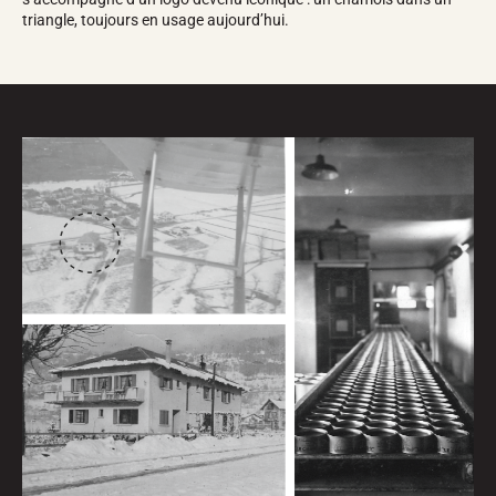
Kits complets
triangle, toujours en usage aujourd’hui.
Chronomètres et transmission
Transpondeurs et boucles
Cellules et détection
Photofinish
Afficheurs et horloge
LOGICIELS
VOLA Board & Clé de protection
Suite SkiAlp
Suite SkiNordic
Suite Equestre
Suite Msports
Scoreboard-Pro
MULTI-SPORTS