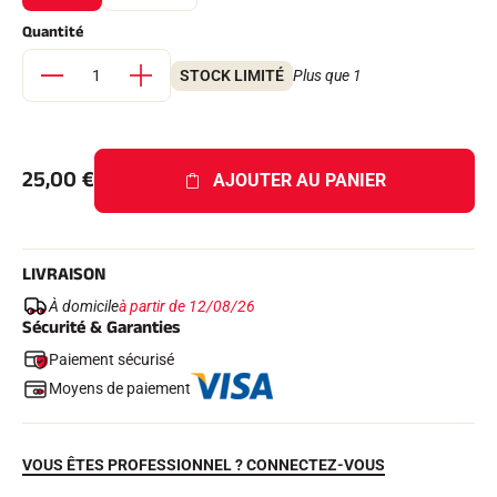
Kits complets
Quantité
Chronomètres et transmission
Transpondeurs et boucles
Cellules et détection
STOCK LIMITÉ
Plus que 1
Photofinish
Afficheurs et horloge
LOGICIELS
VOLA Board & Clé de protection
25,00
€
AJOUTER AU PANIER
Suite SkiAlp
Suite SkiNordic
Suite Equestre
Suite Msports
LIVRAISON
Scoreboard-Pro
À domicile
à partir de 12/08/26
Sécurité & Garanties
MULTI-SPORTS
Paiement sécurisé
Moyens de paiement
VOUS ÊTES PROFESSIONNEL ? CONNECTEZ-VOUS