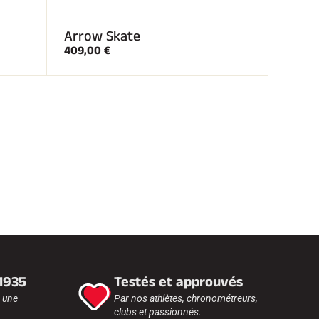
Arrow Skate
409,00 €
 1935
Testés et approuvés
r une
Par nos athlètes, chronométreurs,
clubs et passionnés.