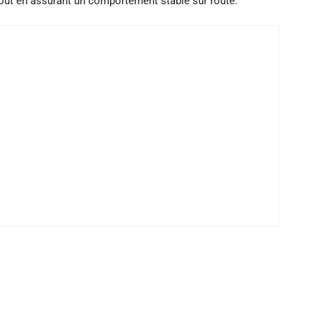
é tout en assurant un comportement stable sur route.