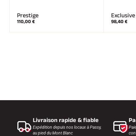
Prestige
Exclusive
110,00 €
98,40 €
Livraison rapide & fiable
Pa
Expédition depuis nos locaux à Passy,
Pai
au pied du Mont Blanc
conf