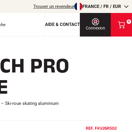
Trouver un revendeur
FRANCE / FR / EUR
0
AIDE & CONTACT
V
Connexion
o
i
r
m
CH PRO
o
e protection
n
p
a
E
n
i
e
r
EQUITATION
 Ski-roue skating aluminium
REF.
FKV26RS02