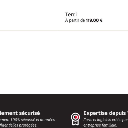
Terri
119,00 €
À partir de
iement sécurisé
Expertise depuis
ement 100% sécurisé et données
Farts et logiciels créés pa
identielles protégées.
entreprise familiale.