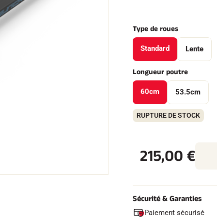
Type de roues
Standard
Lente
 TOUT
Longueur poutre
RAIN
SKI DE FOND
60cm
53.5cm
RUPTURE DE STOCK
215,00
€
Sécurité & Garanties
Paiement sécurisé