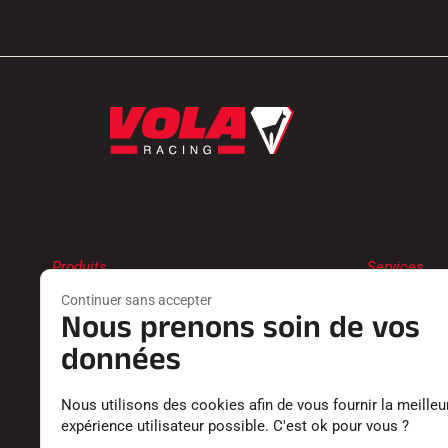
Produits
Services
FARTS
TROUVER 
Continuer sans accepter
ACCESSOIRES
RETOURS P
Nous prenons soin de vos
EQUIPEMENTS
LES CATAL
données
TEXTILE
DÉCLARATI
CHRONOMÉTRAGE
CARRIÈRE
LOGICIELS
FOIRE AUX
Nous utilisons des cookies afin de vous fournir la meilleu
expérience utilisateur possible. C'est ok pour vous ?