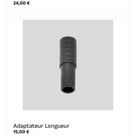
24,00 €
Kits complets
Chronomètres et transmission
Transpondeurs et boucles
Cellules et détection
Photofinish
Afficheurs et horloge
LOGICIELS
VOLA Board & Clé de protection
Suite SkiAlp
Suite SkiNordic
Suite Equestre
Suite Msports
Scoreboard-Pro
MULTI-SPORTS
Adaptateur Longueur
15,00 €