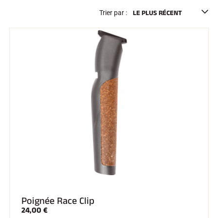
Kits complets
Trier par :
Chronomètres et transmission
Transpondeurs et boucles
Cellules et détection
Photofinish
Afficheurs et horloge
LOGICIELS
VOLA Board & Clé de protection
Suite SkiAlp
Suite SkiNordic
Suite Equestre
Suite Msports
Scoreboard-Pro
MULTI-SPORTS
Poignée Race Clip
24,00 €