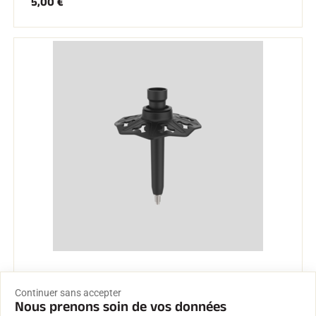
5,00 €
Snow Tour
Continuer sans accepter
34,40 €
Nous prenons soin de vos données