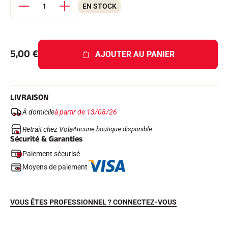
Kits complets
EN STOCK
Chronomètres et transmission
Transpondeurs et boucles
Cellules et détection
Photofinish
5,00
€
AJOUTER AU PANIER
Afficheurs et horloge
LOGICIELS
VOLA Board & Clé de protection
Suite SkiAlp
LIVRAISON
Suite SkiNordic
Suite Equestre
À domicile
à partir de 13/08/26
Suite Msports
Scoreboard-Pro
Retrait chez Vola
Aucune boutique disponible
Sécurité & Garanties
Paiement sécurisé
MULTI-SPORTS
Moyens de paiement
VOUS ÊTES PROFESSIONNEL ? CONNECTEZ-VOUS