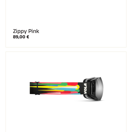
Kits complets
Chronomètres et transmission
Transpondeurs et boucles
Cellules et détection
Photofinish
Zippy Pink
Afficheurs et horloge
89,00 €
LOGICIELS
VOLA Board & Clé de protection
Suite SkiAlp
Suite SkiNordic
Suite Equestre
Suite Msports
Scoreboard-Pro
MULTI-SPORTS