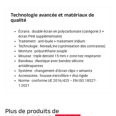
SKI TOUT TERRAIN
Technologie avancée et matériaux de
qualité
Écrans : double écran en polycarbonate (catégorie 3 +
écran Pink supplémentaire)
Traitement : anti-buée + traitement iridium
Technologie : RevealLine (optimisation des contrastes)
Monture : polyuréthane souple
Mousse : triple densité 15 mm + zone nez respirante
Bandeau : élastique avec bandes silicone
antidérapantes
Système : changement d’écran clips + aimants
Accessoires : housse microfibre + étui rigide
Norme : conforme UE 2016/425 – EN ISO 18527-
1:2021
SKI DE FOND
Plus de produits de