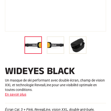
Trousses et Mallettes
Structure Nordique
VÉLO DE ROUTE
Atelier, Pistes, Accessoires
EQUIPEMENTS
Casques de Ski
Casques de Vélo
Masques de Ski
Lunettes de soleil
Bâtons
Protections
Roller Ski
Chaussures
Gourdes
WIDEYES BLACK
TEXTILE
Textile Ski Alpin
Textile Ski Nordique
Un masque de ski performant avec double écran, champ de vision
Textile Vélo
XXL et technologie RevealLine pour une visibilité optimale en
Underwear
toutes conditions.
Entretien textile
En savoir plus
Lifestyle
VTT
Sacs
CHRONOMÉTRAGE
Écran Cat. 3 + Pink, RevealLine, vision XXL, double anti-buée,