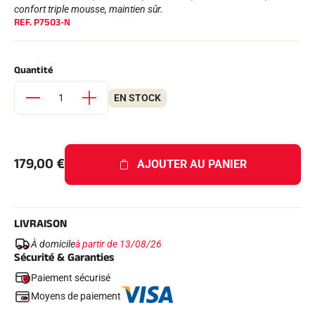
Kits complets
confort triple mousse, maintien sûr.
REF.
P7503-N
Chronomètres et transmission
Transpondeurs et boucles
Cellules et détection
Photofinish
Quantité
Afficheurs et horloge
LOGICIELS
EN STOCK
VOLA Board & Clé de protection
Suite SkiAlp
Suite SkiNordic
Suite Equestre
179,00
€
Suite Msports
AJOUTER AU PANIER
Scoreboard-Pro
MULTI-SPORTS
LIVRAISON
À domicile
à partir de 13/08/26
Sécurité & Garanties
Paiement sécurisé
Moyens de paiement