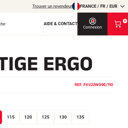
Trouver un revendeur
FRANCE / FR / EUR
0
AIDE & CONTACT
V
Connexion
o
i
r
m
TIGE ERGO
o
e protection
n
p
a
n
i
REF.
FKV22W09E/110
e
r
EQUITATION
115
120
125
130
135