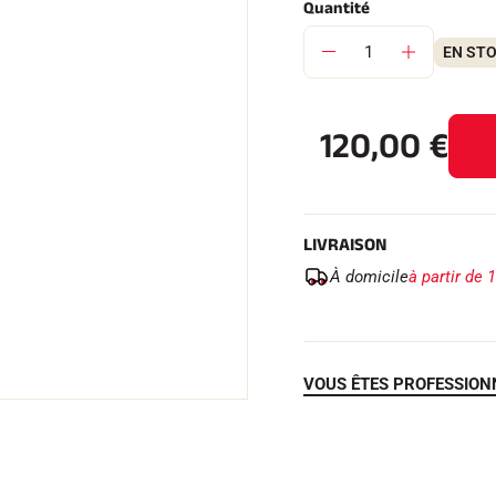
Quantité
EN ST
120,00
€
 TOUT
RAIN
SKI DE FOND
LIVRAISON
À domicile
à partir de 
VOUS ÊTES PROFESSION