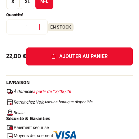
M-L
S
XL
Kits complets
Chronomètres et transmission
Quantité
Transpondeurs et boucles
Cellules et détection
Photofinish
EN STOCK
Afficheurs et horloge
LOGICIELS
VOLA Board & Clé de protection
Suite SkiAlp
22,00
€
AJOUTER AU PANIER
Suite SkiNordic
Suite Equestre
Suite Msports
Scoreboard-Pro
LIVRAISON
À domicile
à partir de 13/08/26
MULTI-SPORTS
Retrait chez Vola
Aucune boutique disponible
Relais
Sécurité & Garanties
Paiement sécurisé
Moyens de paiement