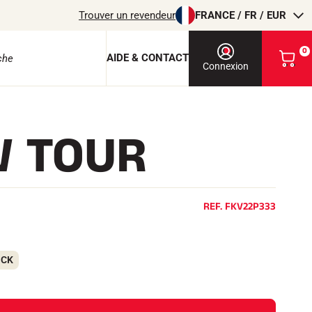
Trouver un revendeur
FRANCE / FR / EUR
0
AIDE & CONTACT
V
Connexion
o
i
r
m
 TOUR
o
e protection
n
p
a
n
i
REF.
FKV22P333
e
r
EQUITATION
OCK