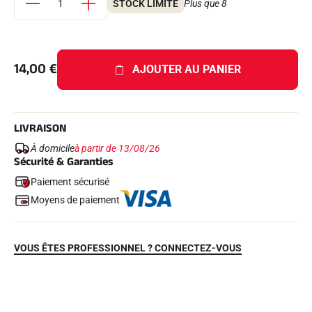
STOCK LIMITÉ
Plus que 8
Kits complets
Chronomètres et transmission
Transpondeurs et boucles
Cellules et détection
Photofinish
14,00
€
AJOUTER AU PANIER
Afficheurs et horloge
LOGICIELS
VOLA Board & Clé de protection
Suite SkiAlp
LIVRAISON
Suite SkiNordic
Suite Equestre
À domicile
à partir de 13/08/26
Suite Msports
Sécurité & Garanties
Scoreboard-Pro
Paiement sécurisé
Moyens de paiement
MULTI-SPORTS
VOUS ÊTES PROFESSIONNEL ? CONNECTEZ-VOUS