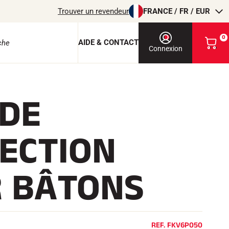
Trouver un revendeur
FRANCE / FR / EUR
0
AIDE & CONTACT
V
Connexion
o
i
r
m
 DE
o
e protection
n
p
a
ECTION
n
i
e
r
 BÂTONS
EQUITATION
REF.
FKV6P050