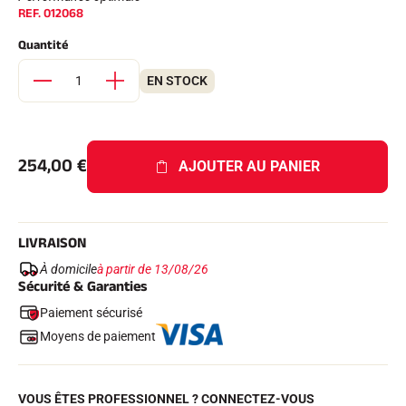
Kits complets
REF.
012068
Chronomètres et transmission
Quantité
Transpondeurs et boucles
Cellules et détection
Photofinish
EN STOCK
Afficheurs et horloge
LOGICIELS
VOLA Board & Clé de protection
Suite SkiAlp
254,00
€
AJOUTER AU PANIER
Suite SkiNordic
Suite Equestre
Suite Msports
Scoreboard-Pro
LIVRAISON
À domicile
à partir de 13/08/26
MULTI-SPORTS
Sécurité & Garanties
Paiement sécurisé
Moyens de paiement
VOUS ÊTES PROFESSIONNEL ? CONNECTEZ-VOUS