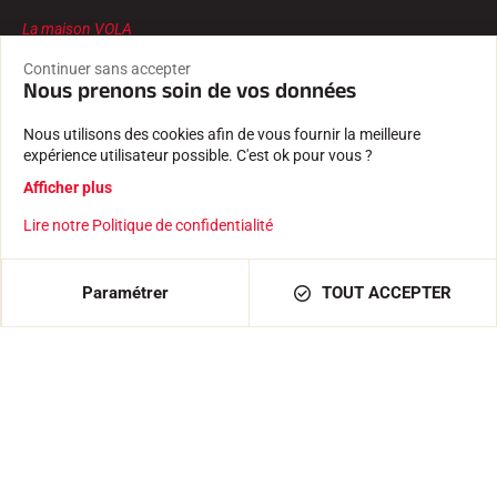
La maison VOLA
L'HISTOIRE
Continuer sans accepter
LES ATHLÈTES
Nous prenons soin de vos données
L'ENGAGEMENT RSE
VOLA ADVICE
Nous utilisons des cookies afin de vous fournir la meilleure
expérience utilisateur possible. C'est ok pour vous ?
Suivez-nous sur
Afficher plus
Lire notre Politique de confidentialité
AJOUTER AU PANIER
254,00 €
Paramétrer
TOUT ACCEPTER
CGV
MENTIONS LÉGALES
POLITIQUE DE CONFIDENTIALITÉ