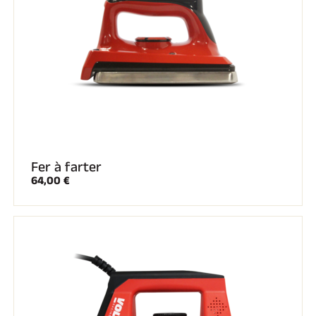
Kits complets
Chronomètres et transmission
Transpondeurs et boucles
Cellules et détection
Photofinish
Afficheurs et horloge
LOGICIELS
VOLA Board & Clé de protection
Suite SkiAlp
Suite SkiNordic
Suite Equestre
Suite Msports
Fer à farter
Scoreboard-Pro
64,00 €
MULTI-SPORTS