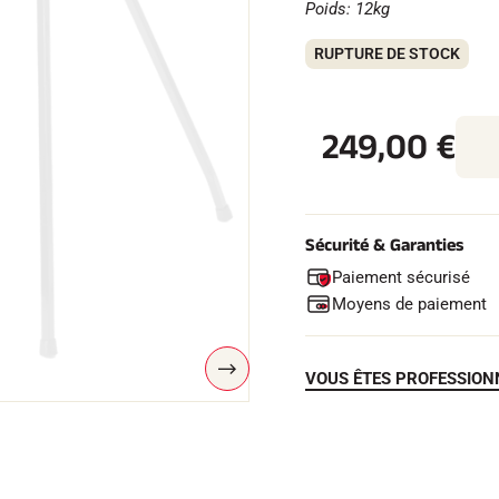
Poids: 12kg
RUPTURE DE STOCK
249,00 €
Sécurité & Garanties
Paiement sécurisé
Moyens de paiement
S
VOUS ÊTES PROFESSION
U
I
V
A
N
T