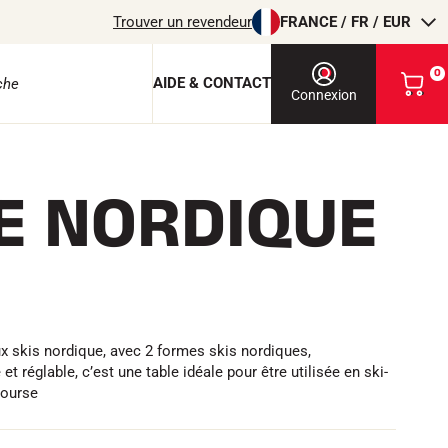
Trouver un revendeur
FRANCE / FR / EUR
0
AIDE & CONTACT
V
Connexion
o
i
r
m
E NORDIQUE
o
n
p
a
n
i
e
r
ux skis nordique, avec 2 formes skis nordiques,
t réglable, c’est une table idéale pour être utilisée en ski-
course