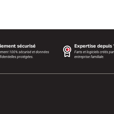
iement sécurisé
Expertise depuis
ement 100% sécurisé et données
Farts et logiciels créés pa
identielles protégées.
entreprise familiale.