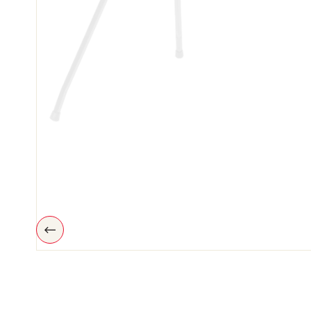
P
R
É
C
É
D
E