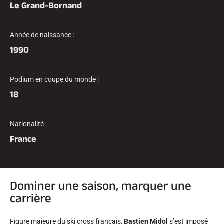
Le Grand-Bornand
Kits complets
Chronomètres et transmission
Transpondeurs et boucles
Cellules et détection
Année de naissance :
Photofinish
1990
Afficheurs et horloge
LOGICIELS
VOLA Board & Clé de protection
Podium en coupe du monde :
Suite SkiAlp
18
Suite SkiNordic
Suite Equestre
Suite Msports
Scoreboard-Pro
Nationalité :
France
MULTI-SPORTS
Dominer une saison, marquer une
carrière
Figure majeure du ski cross français,
Bastien Midol
s’est imposé