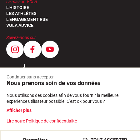
La maison VOLA
L'HISTOIRE
LES ATHLÈTES
L'ENGAGEMENT RSE
VOLA ADVICE
Suivez-nous sur
Continuer sans accepter
Nous prenons soin de vos données
Nous utilisons des cookies afin de vous fournir la meilleure
expérience utilisateur possible. C'est ok pour vous ?
Afficher plus
Lire notre Politique de confidentialité
CGV
MENTIONS LÉGALES
POLITIQUE DE CONFIDENTIALITÉ
Créé avec passion par Pure illusion
Paramétrer
TOUT ACCEPTER