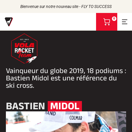
Bienvenue sur notre nouveau site - FLY TO SUCCESS
0
V
o
i
r
m
Retour
Retour
Retour
Retour
o
n
FARTS
L'HISTOIRE
p
PRODUITS
LES ATHLÈTES
Bio-sourcés
Vainqueur du globe 2019, 18 podiums :
a
UNIVERS
L'ENGAGEMENT RSE
Toutes neiges
NOS MARQUES
n
Bastien Midol est une référence du
VOLA ADVICE
LA MAISON VOLA
Racing Wax
i
ski cross.
Fart de retenue
e
Défarteurs
r
ACCESSOIRES
BASTIEN
MIDOL
Affûtage
Finition
Brosses
Racles
Réparation
Fers, Tables, Etaux