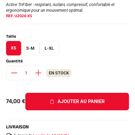
Kits complets
Active TriFiber : respirant, isolant, compressif, confortable et
Chronomètres et transmission
ergonomique pour un mouvement optimal.
Transpondeurs et boucles
REF.
U2024-XS
Cellules et détection
Photofinish
Afficheurs et horloge
Taille
LOGICIELS
VOLA Board & Clé de protection
XS
S-M
L-XL
Suite SkiAlp
Suite SkiNordic
Quantité
Suite Equestre
Suite Msports
EN STOCK
Scoreboard-Pro
MULTI-SPORTS
74,00
€
AJOUTER AU PANIER
LIVRAISON