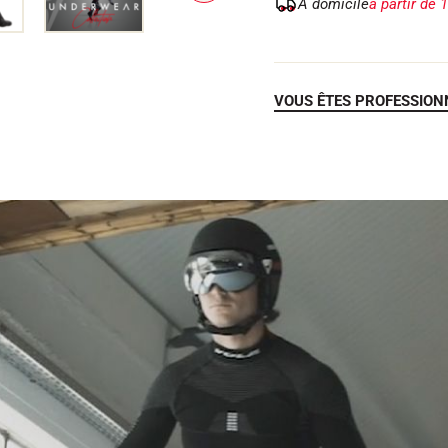
À domicile
à partir de 
U
I
V
A
N
T
VOUS ÊTES PROFESSION