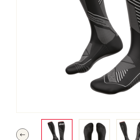
SKI
SKI
COMPÉTITION
TER
P