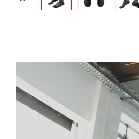
R
É
C
É
D
E
N
T