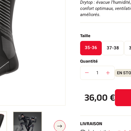
Drytop : évacue l’humidité
confort optimaux, ventilat
améliorés.
Taille
 TOUT
RAIN
SKI DE FOND
35-36
37-38
Quantité
EN ST
36,00
€
LIVRAISON
S