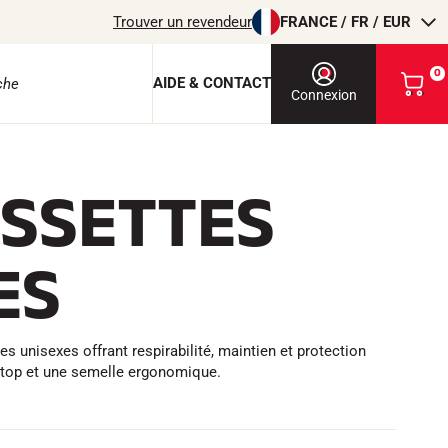
Trouver un revendeur
FRANCE / FR / EUR
0
AIDE & CONTACT
V
Connexion
o
i
r
m
SSETTES
o
e protection
n
p
a
ES
n
i
e
r
EQUITATION
 unisexes offrant respirabilité, maintien et protection
ytop et une semelle ergonomique.