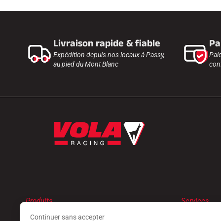
Livraison rapide & fiable
Pa
Expédition depuis nos locaux à Passy,
Pai
au pied du Mont Blanc
conf
Produits
Services
FARTS
TROUVER 
Continuer sans accepter