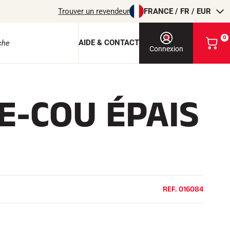
Trouver un revendeur
FRANCE / FR / EUR
0
AIDE & CONTACT
V
Connexion
o
i
r
m
E-COU ÉPAIS
o
e protection
n
p
a
n
i
e
r
EQUITATION
REF.
016084