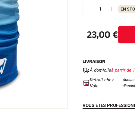
EN ST
23,00
€
 TOUT
RAIN
SKI DE FOND
LIVRAISON
À domicile
à partir de 
Retrait chez
Aucune
Vola
disponi
VOUS ÊTES PROFESSION