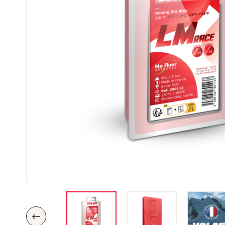
SKI
SKI
COMPÉTITION
TER
P