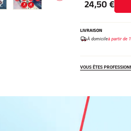
24,50
€
U
I
V
A
N
T
LIVRAISON
À domicile
à partir de 
VOUS ÊTES PROFESSION