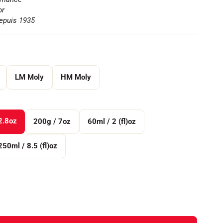
or
depuis 1935
LM Moly
HM Moly
2.8oz
200g / 7oz
60ml / 2 (fl)oz
250ml / 8.5 (fl)oz