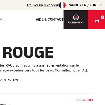
Trouver un revendeur
FRANCE / FR / EUR
0
AIDE & CONTACT
V
Connexion
o
i
r
m
 ROUGE
o
e protection
n
p
a
n
quides RACE sont soumis à une réglementation sur le
i
as être expédiés vers tous les pays. Consultez notre FAQ.
e
r
EQUITATION
 23°F to 32°F
REF.
280113
ormance