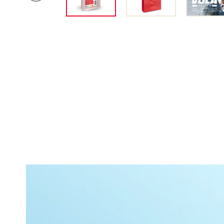
R
É
C
É
D
E
N
T