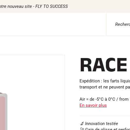
otre nouveau site - FLY TO SUCCESS
 ADVICE
TILE
CHRONOMÉTRAGE
LOGICIELS
RACE
ile Ski Alpin
Kits complets
VOLA Board & Clé d
tile Ski Nordique
Chronomètres et transmission
Suite SkiAlp
tile Vélo
Transpondeurs et boucles
Suite SkiNordic
erwear
Cellules et détection
Suite Equestre
etien textile
Photofinish
Suite Msports
Expédition : les farts li
style
Afficheurs et horloge
Scoreboard-Pro
transport et ne peuvent p
MULTI-
s
SPORTS
Air = de -5°C à 0°C / from
En savoir plus
🔬 Innovation testée
🚀 Gain de glisse et perf