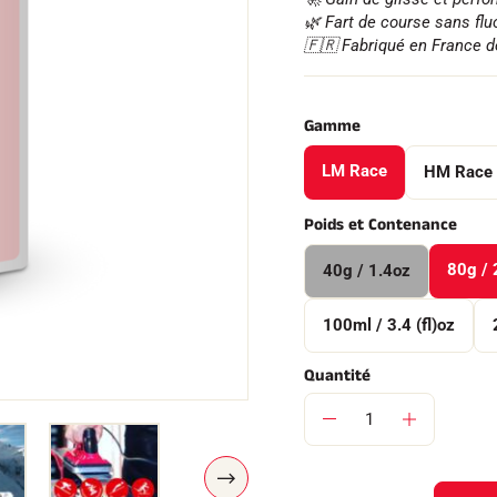
🌿 Fart de course sans flu
🇫🇷 Fabriqué en France 
Gamme
 TOUT
LM Race
HM Race
RAIN
SKI DE FOND
Poids et Contenance
80g / 
40g / 1.4oz
100ml / 3.4 (fl)oz
Quantité
S