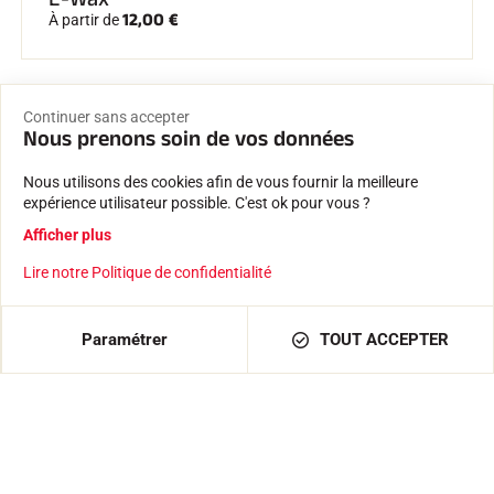
12,00 €
À partir de
Continuer sans accepter
Nous prenons soin de vos données
Nous utilisons des cookies afin de vous fournir la meilleure
expérience utilisateur possible. C'est ok pour vous ?
Livraison rapide & fiable
Afficher plus
Expédition depuis nos locaux à Passy, au pied du Mont
Lire notre Politique de confidentialité
Blanc
Paiement sécurisé
AJOUTER AU PANIER
29,50 €
Paramétrer
TOUT ACCEPTER
Paiement 100% sécurisé et données confidentielles
protégées.
Expertise depuis 1935
Farts et logiciels créés par une entreprise familiale.