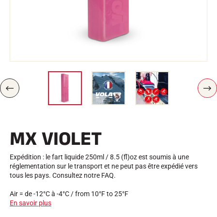
Trousses et Mallettes
Structure Nordique
VÉLO DE ROUTE
Atelier, Pistes, Accessoires
EQUIPEMENTS
Casques de Ski
Casques de Vélo
Masques de Ski
Lunettes de soleil
Bâtons
P
S
Protections
R
U
Roller Ski
É
I
Chaussures
C
V
É
A
Gourdes
MX VIOLET
D
N
TEXTILE
E
T
N
Textile Ski Alpin
T
Textile Ski Nordique
Expédition : le fart liquide 250ml / 8.5 (fl)oz est soumis à une
Textile Vélo
réglementation sur le transport et ne peut pas être expédié vers
Underwear
tous les pays. Consultez notre FAQ.
Entretien textile
Lifestyle
VTT
Air = de -12°C à -4°C / from 10°F to 25°F
Sacs
En savoir plus
CHRONOMÉTRAGE