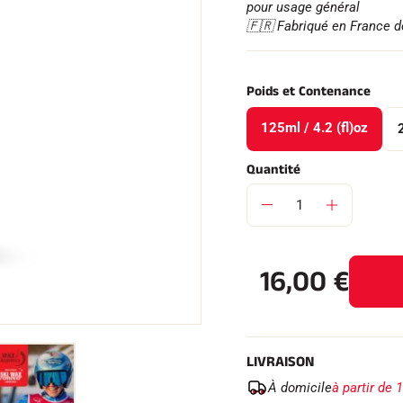
pour usage général
🇫🇷 Fabriqué en France 
Poids et Contenance
 TOUT
125ml / 4.2 (fl)oz
RAIN
SKI DE FOND
Quantité
16,00
€
LIVRAISON
À domicile
à partir de 