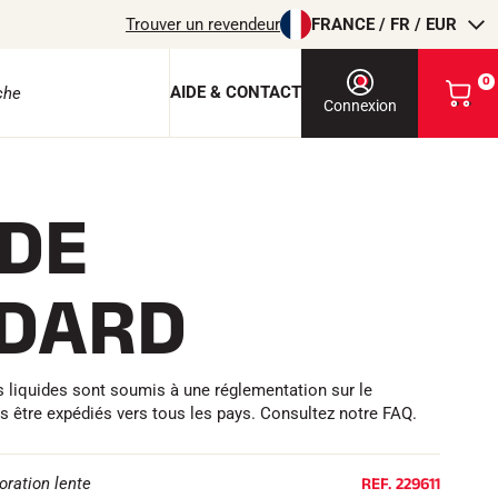
Trouver un revendeur
FRANCE / FR / EUR
0
AIDE & CONTACT
V
Connexion
o
i
r
m
IDE
o
e protection
n
p
a
DARD
n
i
e
r
EQUITATION
rs liquides sont soumis à une réglementation sur le
as être expédiés vers tous les pays. Consultez notre FAQ.
REF.
229611
oration lente