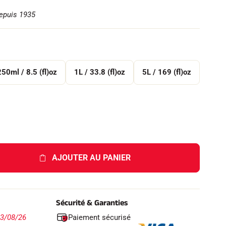
depuis 1935
250ml / 8.5 (fl)oz
1L / 33.8 (fl)oz
5L / 169 (fl)oz
AJOUTER AU PANIER
Sécurité & Garanties
Paiement sécurisé
13/08/26