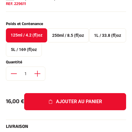
REF.
229611
Kits complets
Chronomètres et transmission
Transpondeurs et boucles
Cellules et détection
Poids et Contenance
Photofinish
Afficheurs et horloge
125ml / 4.2 (fl)oz
250ml / 8.5 (fl)oz
1L / 33.8 (fl)oz
LOGICIELS
VOLA Board & Clé de protection
5L / 169 (fl)oz
Suite SkiAlp
Suite SkiNordic
Quantité
Suite Equestre
Suite Msports
Scoreboard-Pro
MULTI-SPORTS
16,00
€
AJOUTER AU PANIER
LIVRAISON