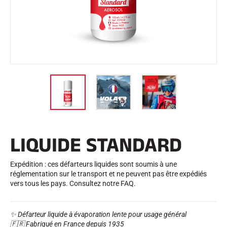
Trousses et Mallettes
Structure Nordique
VÉLO DE ROUTE
Atelier, Pistes, Accessoires
EQUIPEMENTS
Casques de Ski
Casques de Vélo
Masques de Ski
Lunettes de soleil
Bâtons
Protections
Roller Ski
Chaussures
Gourdes
LIQUIDE STANDARD
TEXTILE
Textile Ski Alpin
Textile Ski Nordique
Expédition : ces défarteurs liquides sont soumis à une
Textile Vélo
réglementation sur le transport et ne peuvent pas être expédiés
Underwear
vers tous les pays. Consultez notre FAQ.
Entretien textile
Lifestyle
VTT
Sacs
✨ Défarteur liquide à évaporation lente pour usage général
CHRONOMÉTRAGE
🇫🇷 Fabriqué en France depuis 1935