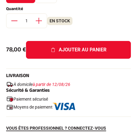
Kits complets
Quantité
Chronomètres et transmission
Transpondeurs et boucles
Cellules et détection
EN STOCK
Photofinish
Afficheurs et horloge
LOGICIELS
VOLA Board & Clé de protection
78,00
€
AJOUTER AU PANIER
Suite SkiAlp
Suite SkiNordic
Suite Equestre
Suite Msports
LIVRAISON
Scoreboard-Pro
À domicile
à partir de 12/08/26
Sécurité & Garanties
MULTI-SPORTS
Paiement sécurisé
Moyens de paiement
VOUS ÊTES PROFESSIONNEL ? CONNECTEZ-VOUS