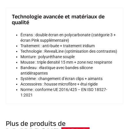
SKI TOUT TERRAIN
Technologie avancée et matériaux de
qualité
Écrans : double écran en polycarbonate (catégorie 3 +
écran Pink supplémentaire)
Traitement : anti-buée + traitement iridium
Technologie : RevealLine (optimisation des contrastes)
Monture : polyuréthane souple
Mousse : triple densité 15 mm + zone nez respirante
Bandeau : élastique avec bandes silicone
antidérapantes
Système : changement d’écran clips + aimants
Accessoires : housse microfibre + étui rigide
Norme : conforme UE 2016/425 – EN ISO 18527-
1:2021
SKI DE FOND
Plus de produits de