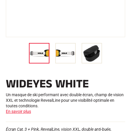
Trousses et Mallettes
Structure Nordique
VÉLO DE ROUTE
Atelier, Pistes, Accessoires
EQUIPEMENTS
Casques de Ski
Casques de Vélo
Masques de Ski
Lunettes de soleil
Bâtons
Protections
Roller Ski
Chaussures
Gourdes
WIDEYES WHITE
TEXTILE
Textile Ski Alpin
Textile Ski Nordique
Un masque de ski performant avec double écran, champ de vision
Textile Vélo
XXL et technologie RevealLine pour une visibilité optimale en
Underwear
toutes conditions.
Entretien textile
En savoir plus
Lifestyle
VTT
Sacs
CHRONOMÉTRAGE
Écran Cat. 3 + Pink, RevealLine, vision XXL, double anti-buée,