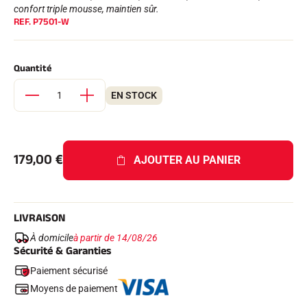
Kits complets
confort triple mousse, maintien sûr.
REF.
P7501-W
Chronomètres et transmission
Transpondeurs et boucles
Cellules et détection
Photofinish
Quantité
Afficheurs et horloge
LOGICIELS
EN STOCK
VOLA Board & Clé de protection
Suite SkiAlp
Suite SkiNordic
Suite Equestre
179,00
€
Suite Msports
AJOUTER AU PANIER
Scoreboard-Pro
MULTI-SPORTS
LIVRAISON
À domicile
à partir de 14/08/26
Sécurité & Garanties
Paiement sécurisé
Moyens de paiement