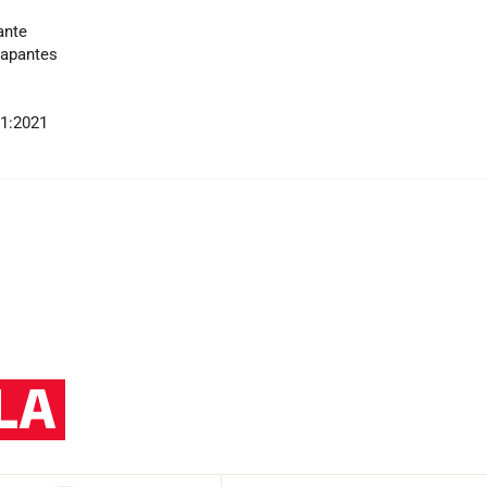
ante
rapantes
1:2021
LA