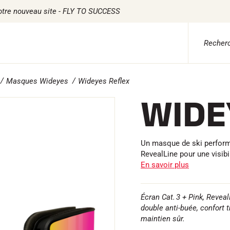
otre nouveau site - FLY TO SUCCESS
Masques Wideyes
Wideyes Reflex
 ADVICE
TILE
CHRONOMÉTRAGE
LOGICIELS
WIDE
ile Ski Alpin
Kits complets
VOLA Board & Clé d
tile Ski Nordique
Chronomètres et transmission
Suite SkiAlp
tile Vélo
Transpondeurs et boucles
Suite SkiNordic
erwear
Cellules et détection
Suite Equestre
etien textile
Photofinish
Suite Msports
Un masque de ski perform
style
Afficheurs et horloge
Scoreboard-Pro
RevealLine pour une visibi
MULTI-
s
En savoir plus
SPORTS
Écran Cat. 3 + Pink, Reveal
double anti-buée, confort 
maintien sûr.