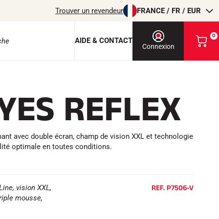
Trouver un revendeur
FRANCE / FR / EUR
0
AIDE & CONTACT
V
Connexion
o
i
r
m
YES REFLEX
o
e protection
n
p
a
n
ant avec double écran, champ de vision XXL et technologie
i
lité optimale en toutes conditions.
e
r
EQUITATION
REF.
P7506-V
Line, vision XXL,
triple mousse,