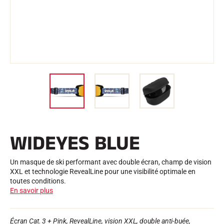
Trousses et Mallettes
Structure Nordique
VÉLO DE ROUTE
Atelier, Pistes, Accessoires
EQUIPEMENTS
Casques de Ski
Casques de Vélo
Masques de Ski
Lunettes de soleil
Bâtons
Protections
Roller Ski
Chaussures
Gourdes
WIDEYES BLUE
TEXTILE
Textile Ski Alpin
Textile Ski Nordique
Un masque de ski performant avec double écran, champ de vision
Textile Vélo
XXL et technologie RevealLine pour une visibilité optimale en
Underwear
toutes conditions.
Entretien textile
En savoir plus
Lifestyle
VTT
Sacs
CHRONOMÉTRAGE
Écran Cat. 3 + Pink, RevealLine, vision XXL, double anti-buée,