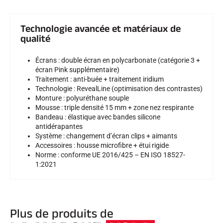
SKI TOUT TERRAIN
Technologie avancée et matériaux de
qualité
Écrans : double écran en polycarbonate (catégorie 3 +
écran Pink supplémentaire)
Traitement : anti-buée + traitement iridium
Technologie : RevealLine (optimisation des contrastes)
Monture : polyuréthane souple
Mousse : triple densité 15 mm + zone nez respirante
Bandeau : élastique avec bandes silicone
antidérapantes
Système : changement d’écran clips + aimants
Accessoires : housse microfibre + étui rigide
Norme : conforme UE 2016/425 – EN ISO 18527-
1:2021
SKI DE FOND
Plus de produits de