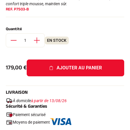
Kits complets
confort triple mousse, maintien sûr.
REF.
P7503-B
Chronomètres et transmission
Transpondeurs et boucles
Cellules et détection
Photofinish
Quantité
Afficheurs et horloge
LOGICIELS
EN STOCK
VOLA Board & Clé de protection
Suite SkiAlp
Suite SkiNordic
Suite Equestre
179,00
€
Suite Msports
AJOUTER AU PANIER
Scoreboard-Pro
MULTI-SPORTS
LIVRAISON
À domicile
à partir de 13/08/26
Sécurité & Garanties
Paiement sécurisé
Moyens de paiement