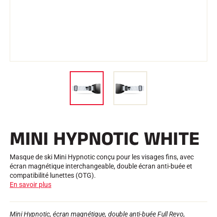
Trousses et Mallettes
Structure Nordique
VÉLO DE ROUTE
Atelier, Pistes, Accessoires
EQUIPEMENTS
Casques de Ski
Casques de Vélo
Masques de Ski
Lunettes de soleil
Bâtons
Protections
Roller Ski
Chaussures
Gourdes
MINI HYPNOTIC WHITE
TEXTILE
Textile Ski Alpin
Textile Ski Nordique
Masque de ski Mini Hypnotic conçu pour les visages fins, avec
Textile Vélo
écran magnétique interchangeable, double écran anti-buée et
Underwear
compatibilité lunettes (OTG).
Entretien textile
En savoir plus
Lifestyle
VTT
Sacs
CHRONOMÉTRAGE
Mini Hypnotic, écran magnétique, double anti-buée Full Revo,