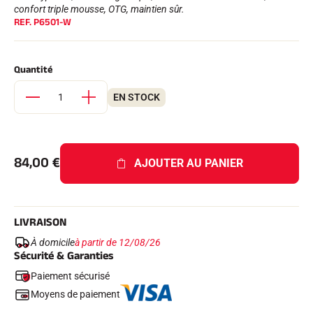
Kits complets
confort triple mousse, OTG, maintien sûr.
REF.
P6501-W
Chronomètres et transmission
Transpondeurs et boucles
Cellules et détection
Photofinish
Quantité
Afficheurs et horloge
LOGICIELS
EN STOCK
VOLA Board & Clé de protection
Suite SkiAlp
Suite SkiNordic
Suite Equestre
84,00
€
Suite Msports
AJOUTER AU PANIER
Scoreboard-Pro
MULTI-SPORTS
LIVRAISON
À domicile
à partir de 12/08/26
Sécurité & Garanties
Paiement sécurisé
Moyens de paiement