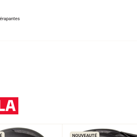
dérapantes
LA
É
NOUVEAUTÉ