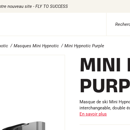
otre nouveau site - FLY TO SUCCESS
otic
Masques Mini Hypnotic
Mini Hypnotic Purple
 ADVICE
TILE
CHRONOMÉTRAGE
LOGICIELS
MINI
ile Ski Alpin
Kits complets
VOLA Board & Clé d
tile Ski Nordique
Chronomètres et transmission
Suite SkiAlp
tile Vélo
Transpondeurs et boucles
Suite SkiNordic
PURP
erwear
Cellules et détection
Suite Equestre
etien textile
Photofinish
Suite Msports
style
Afficheurs et horloge
Scoreboard-Pro
MULTI-
s
SPORTS
Masque de ski Mini Hypno
interchangeable, double éc
En savoir plus