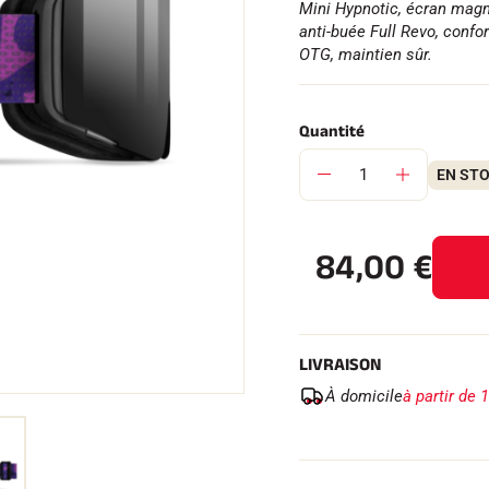
Mini Hypnotic, écran magn
anti-buée Full Revo, confor
OTG, maintien sûr.
Quantité
 TOUT
RAIN
SKI DE FOND
EN ST
84,00
€
LIVRAISON
À domicile
à partir de 