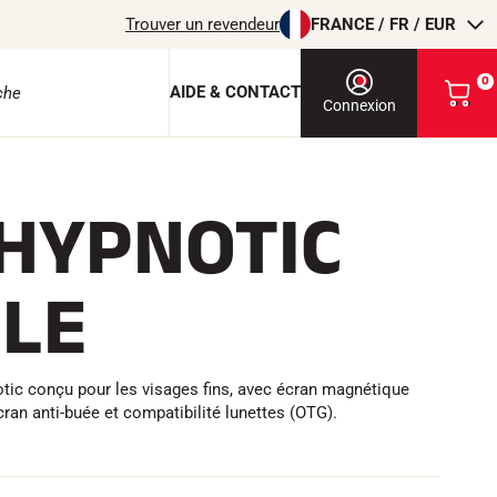
Trouver un revendeur
FRANCE / FR / EUR
0
AIDE & CONTACT
V
Connexion
o
i
r
m
 HYPNOTIC
o
e protection
n
p
a
LE
n
i
e
r
EQUITATION
tic conçu pour les visages fins, avec écran magnétique
ran anti-buée et compatibilité lunettes (OTG).