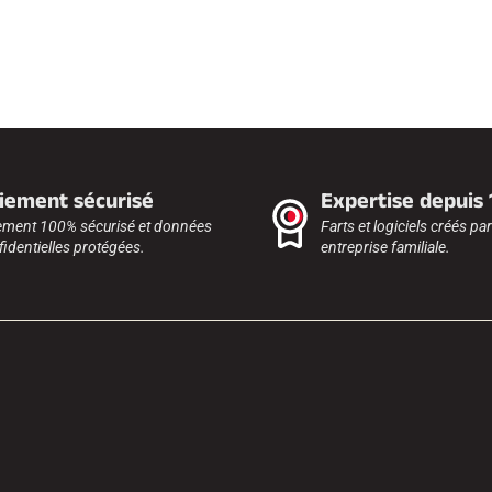
iement sécurisé
Expertise depuis
ement 100% sécurisé et données
Farts et logiciels créés pa
identielles protégées.
entreprise familiale.