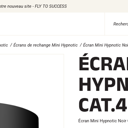
otre nouveau site - FLY TO SUCCESS
otic
Écrans de rechange Mini Hypnotic
Écran Mini Hypnotic Noi
 ADVICE
TILE
CHRONOMÉTRAGE
LOGICIELS
ÉCRA
ile Ski Alpin
Kits complets
VOLA Board & Clé d
tile Ski Nordique
Chronomètres et transmission
Suite SkiAlp
tile Vélo
Transpondeurs et boucles
Suite SkiNordic
HYPN
erwear
Cellules et détection
Suite Equestre
etien textile
Photofinish
Suite Msports
style
Afficheurs et horloge
Scoreboard-Pro
MULTI-
s
CAT.4
SPORTS
Écran Mini Hypnotic Noir 