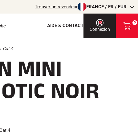
Trouver un revendeur
FRANCE / FR / EUR
0
AIDE & CONTACT
V
Connexion
o
i
r
r Cat.4
m
N MINI
o
e protection
n
p
a
OTIC NOIR
n
i
e
r
EQUITATION
Cat.4