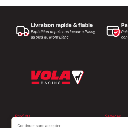
Livraison rapide & fiable
Pa
Expédition depuis nos locaux à Passy,
Pai
au pied du Mont Blanc
conf
Produits
Services
FARTS
TROUVER 
Continuer sans accepter