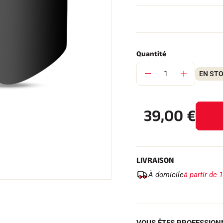
Quantité
 TOUT
EN ST
RAIN
SKI DE FOND
39,00
€
LIVRAISON
À domicile
à partir de 